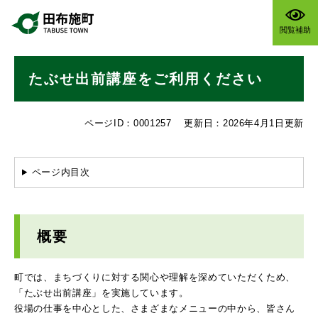
ペ
メニューを飛ばして本文へ
ー
閲覧補助
ジ
の
本
先
たぶせ出前講座をご利用ください
文
頭
で
す
ページID：0001257
更新日：2026年4月1日更新
。
ページ内目次
概要
町では、まちづくりに対する関心や理解を深めていただくため、
「たぶせ出前講座」を実施しています。
役場の仕事を中心とした、さまざまなメニューの中から、皆さん