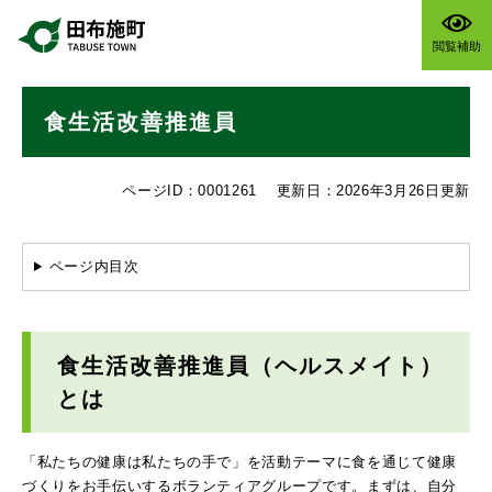
ペ
メニューを飛ばして本文へ
ー
閲覧補助
ジ
の
本
先
食生活改善推進員
文
頭
で
す
ページID：0001261
更新日：2026年3月26日更新
。
ページ内目次
食生活改善推進員（ヘルスメイト）
とは
「私たちの健康は私たちの手で」を活動テーマに食を通じて健康
づくりをお手伝いするボランティアグループです。まずは、自分