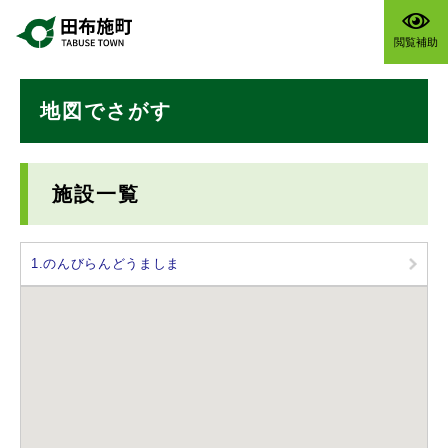
ペ
メニューを飛ばして本文へ
ー
閲覧補助
ジ
の
本
先
地図でさがす
文
頭
で
す
。
施設一覧
1.のんびらんどうましま