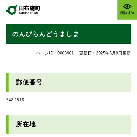
ペ
メニューを飛ばして本文へ
ー
閲覧補助
ジ
の
本
先
のんびらんどうましま
文
頭
で
す
ページID：0003901
更新日：2025年3月9日更新
。
郵便番号
742-1516
所在地