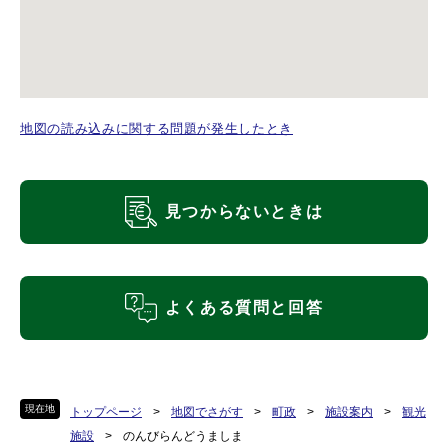
地図の読み込みに関する問題が発生したとき
見つからないときは
よくある質問と回答
現在地
トップページ
>
地図でさがす
>
町政
>
施設案内
>
観光
施設
>
のんびらんどうましま