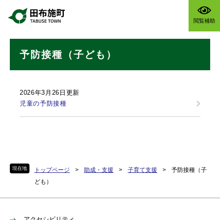
ペ
メニューを飛ばして本文へ
ー
閲覧補助
ジ
の
本
先
予防接種（子ども）
文
頭
で
す
。
2026年3月26日更新
児童の予防接種
現在地
トップページ
>
助成・支援
>
子育て支援
>
予防接種（子
ども）
アクセシビリティ