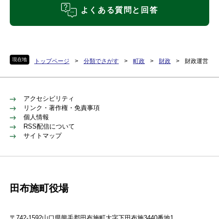
よくある質問と回答
現在地
トップページ
>
分類でさがす
>
町政
>
財政
>
財政運営
アクセシビリティ
リンク・著作権・免責事項
個人情報
RSS配信について
サイトマップ
田布施町役場
〒742-1592山口県熊毛郡田布施町大字下田布施3440番地1