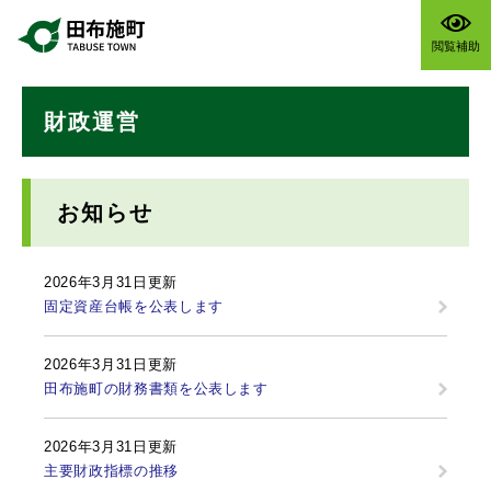
ペ
メニューを飛ばして本文へ
ー
閲覧補助
ジ
の
本
先
財政運営
文
頭
で
す
。
お知らせ
2026年3月31日更新
固定資産台帳を公表します
2026年3月31日更新
田布施町の財務書類を公表します
2026年3月31日更新
主要財政指標の推移