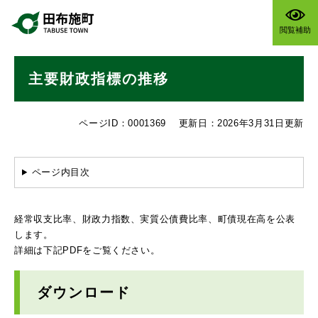
ペ
メニューを飛ばして本文へ
ー
閲覧補助
ジ
の
本
先
主要財政指標の推移
文
頭
で
す
ページID：0001369
更新日：2026年3月31日更新
。
ページ内目次
経常収支比率、財政力指数、実質公債費比率、町債現在高を公表
します。
詳細は下記PDFをご覧ください。
ダウンロード