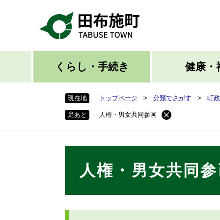
ペ
ー
ジ
の
先
頭
くらし・手続き
健康・
で
す
現在地
トップページ
>
分類でさがす
>
町政
。
足あと
人権・男女共同参画
本
人権・男女共同参
文