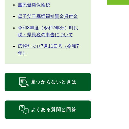
国民健康保険税
母子父子寡婦福祉資金貸付金
令和8年度（令和7年分）町民
税・県民税の申告について
広報たぶせ7月11日号（令和7
年）
見つからないときは
よくある質問と回答