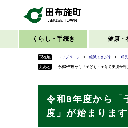
ペ
ー
ジ
の
先
頭
くらし・手続き
健康・
で
す
現在地
トップページ
>
組織でさがす
>
町長
。
足あと
令和8年度から「子ども・子育て支援金制
本
令和8年度から「
文
度」が始まりま