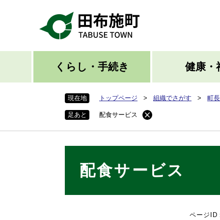
ペ
ー
ジ
の
先
頭
くらし・手続き
健康・
で
す
現在地
トップページ
>
組織でさがす
>
町長
。
足あと
配食サービス
本
配食サービス
文
ページID：