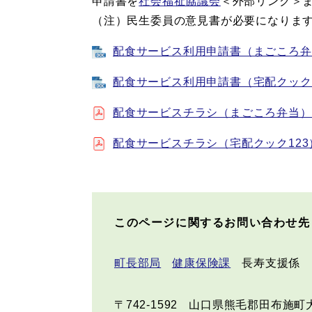
申請書を
社会福祉協議会
＜外部リンク＞
（注）民生委員の意見書が必要になりま
配食サービス利用申請書（まごころ弁当用
配食サービス利用申請書（宅配クック123
配食サービスチラシ（まごころ弁当） [
配食サービスチラシ（宅配クック123） 
このページに関するお問い合わせ先
町長部局
健康保険課
長寿支援係
〒742-1592
山口県熊毛郡田布施町大