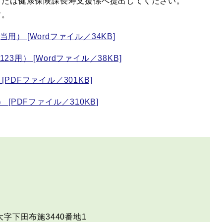
または健康保険課長寿支援係へ提出してください。
す。
） [Wordファイル／34KB]
用） [Wordファイル／38KB]
PDFファイル／301KB]
[PDFファイル／310KB]
字下田布施3440番地1