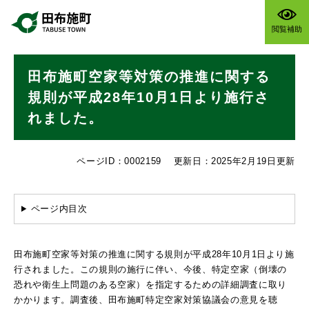
ペ
メニューを飛ばして本文へ
ー
閲覧補助
ジ
の
本
先
田布施町空家等対策の推進に関する
文
頭
で
規則が平成28年10月1日より施行さ
す
れました。
。
ページID：0002159
更新日：2025年2月19日更新
ページ内目次
田布施町空家等対策の推進に関する規則が平成28年10月1日より施
行されました。この規則の施行に伴い、今後、特定空家（倒壊の
恐れや衛生上問題のある空家）を指定するための詳細調査に取り
かかります。調査後、田布施町特定空家対策協議会の意見を聴