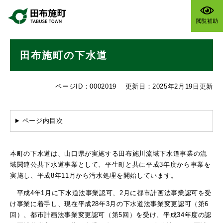
ペ
メニューを飛ばして本文へ
ー
閲覧補助
ジ
の
本
先
田布施町の下水道
文
頭
で
す
ページID：0002019
更新日：2025年2月19日更新
。
ページ内目次
本町の下水道は、山口県が実施する田布施川流域下水道事業の流
域関連公共下水道事業として、平生町と共に平成3年度から事業を
実施し、平成8年11月から汚水処理を開始しています。
平成4年1月に下水道法事業認可、2月に都市計画法事業認可を受
け事業に着手し、現在平成28年3月の下水道法事業変更認可（第6
回）、都市計画法事業変更認可（第5回）を受け、平成34年度の認