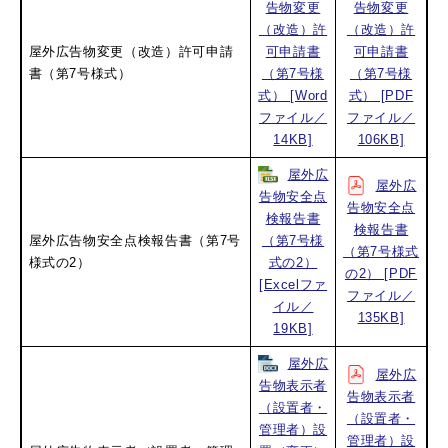
告物変更
告物変更
（改造）許
（改造）許
屋外広告物変更（改造）許可申請
可申請書
可申請書
書（第7号様式）
（第7号様
（第7号様
式）​ [Word
式）​ [PDF
ファイル／
ファイル／
14KB]
106KB]
屋外広
屋外広
告物安全点
告物安全点
検報告書
検報告書
屋外広告物安全点検報告書（第7号
（第7号様
（第7号様式
様式の2）
式の2）​
の2）​ [PDF
[Excelファ
ファイル／
イル／
135KB]
19KB]
屋外広
屋外広
告物表示者
告物表示者
（設置者・
（設置者・
管理者）設
管理者）設