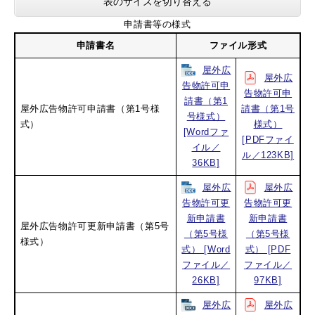
表のサイズを切り替える
申請書等の様式
申請書名
ファイル形式
屋外広
屋外広
告物許可申
告物許可申
請書（第1
屋外広告物許可申請書（第1号様
請書（第1号
号様式）
式）
様式）
[Wordファ
[PDFファイ
イル／
ル／123KB]
36KB]
屋外広
屋外広
告物許可更
告物許可更
新申請書
新申請書
屋外広告物許可更新申請書（第5号
（第5号様
（第5号様
様式）
式）​ [Word
式）​ [PDF
ファイル／
ファイル／
26KB]
97KB]
屋外広
屋外広