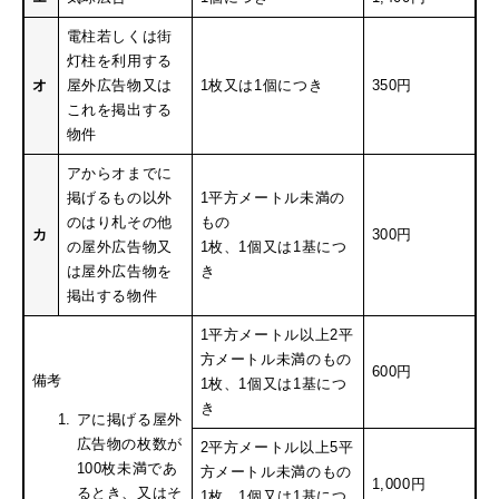
電柱若しくは街
灯柱を利用する
オ
屋外広告物又は
1枚又は1個につき
350円
これを掲出する
物件
アからオまでに
掲げるもの以外
1平方メートル未満の
のはり札その他
もの
カ
300円
の屋外広告物又
1枚、1個又は1基につ
は屋外広告物を
き
掲出する物件
1平方メートル以上2平
方メートル未満のもの
600円
備考
1枚、1個又は1基につ
き
アに掲げる屋外
広告物の枚数が
2平方メートル以上5平
100枚未満であ
方メートル未満のもの
1,000円
るとき、又はそ
1枚、1個又は1基につ