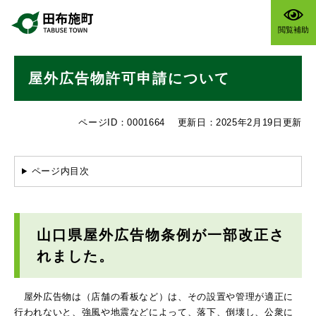
ペ
メニューを飛ばして本文へ
ー
閲覧補助
ジ
の
本
先
屋外広告物許可申請について
文
頭
で
す
ページID：0001664
更新日：2025年2月19日更新
。
ページ内目次
山口県屋外広告物条例が一部改正さ
れました。
屋外広告物は（店舗の看板など）は、その設置や管理が適正に
行われないと、強風や地震などによって、落下、倒壊し、公衆に