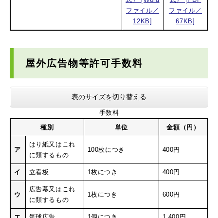
ファイル／
ファイル／
12KB]
67KB]
屋外広告物等許可手数料
表のサイズを切り替える
手数料
種別
単位
金額（円）
はり紙又はこれ
ア
100枚につき
400円
に類するもの
イ
立看板
1枚につき
400円
広告幕又はこれ
ウ
1枚につき
600円
に類するもの
エ
気球広告
1個につき
1,400円