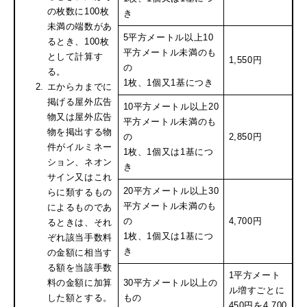
の枚数に100枚
き
未満の端数があ
5平方メートル以上10
るとき、100枚
平方メートル未満のも
として計算す
1,550円
の
る。
1枚、1個又1基につき
エからカまでに
掲げる屋外広告
10平方メートル以上20
物又は屋外広告
平方メートル未満のも
物を掲出する物
の
2,850円
件がイルミネー
1枚、1個又は1基につ
ション、ネオン
き
サイン又はこれ
20平方メートル以上30
らに類するもの
平方メートル未満のも
によるものであ
の
4,700円
るときは、それ
1枚、1個又は1基につ
ぞれ該当手数料
き
の金額に相当す
る額を当該手数
1平方メート
料の金額に加算
30平方メートル以上の
ル増すごとに
した額とする。
もの
450円を4,700