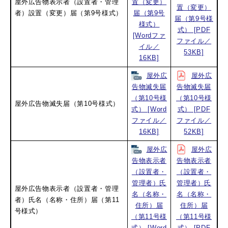
屋外広告物表示者（設置者・管理
置（変更）
置（変更）
者）設置（変更）届（第9号様式）
届（第9号
届（第9号様
様式）​
式）​ [PDF
[Wordファ
ファイル／
イル／
53KB]
16KB]
屋外広
屋外広
告物滅失届
告物滅失届
（第10号様
（第10号様
屋外広告物滅失届（第10号様式）
式）​ [Word
式）​ [PDF
ファイル／
ファイル／
16KB]
52KB]
屋外広
屋外広
告物表示者
告物表示者
（設置者・
（設置者・
管理者）氏
管理者）氏
屋外広告物表示者（設置者・管理
名（名称・
名（名称・
者）氏名（名称・住所）届（第11
住所）届
住所）届
号様式）
（第11号様
（第11号様
式）​ [Word
式）​ [PDF