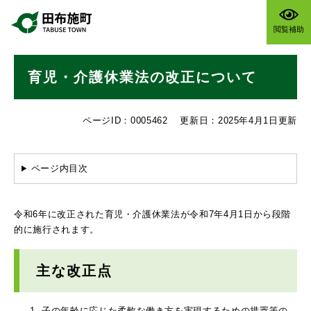
ペ
メニューを飛ばして本文へ
ー
閲覧補助
ジ
の
本
先
育児・介護休業法の改正について
文
頭
で
す
ページID：0005462
更新日：2025年4月1日更新
。
ページ内目次
令和6年に改正された育児・介護休業法が令和7年4月1日から段階
的に施行されます。
主な改正点
子の年齢に応じた柔軟な働き方を実現するための措置等の