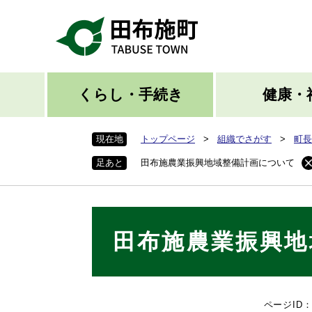
ペ
ー
ジ
の
先
頭
くらし・手続き
健康・
で
す
現在地
トップページ
>
組織でさがす
>
町長
。
足あと
田布施農業振興地域整備計画について
本
田布施農業振興地
文
ページID：0