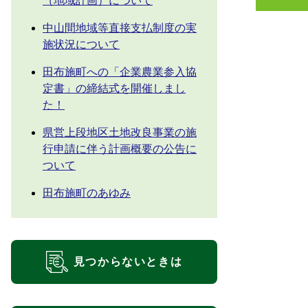
（地域計画）について
中山間地域等直接支払制度の実
施状況について
田布施町への「企業農業参入協
定書」の締結式を開催しまし
た！
県営上段地区土地改良事業の施
行申請に伴う計画概要の公告に
ついて
田布施町のあゆみ
見つからないときは