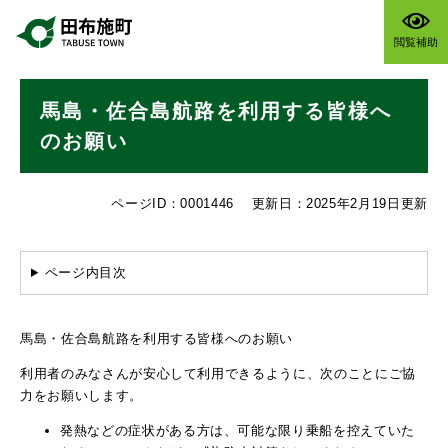
ペ
メニューを飛ばして本文へ
ー
閲覧補助
ジ
の
本
先
馬島・佐合島航路を利用する皆様へ
文
頭
で
のお願い
す
。
ページID：0001446
更新日：2025年2月19日更新
ページ内目次
馬島・佐合島航路を利用する皆様へのお願い
利用者のみなさんが安心して利用できるように、次のことにご協
力をお願いします。
発熱などの症状がある方は、可能な限り乗船を控えていた