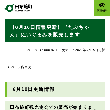
ペ
メニューを飛ばして本文へ
ー
閲覧補助
ジ
の
本
先
【6月10日情報更新】『たぶちゃ
文
頭
で
ん』ぬいぐるみを販売します
す
。
ページID：0009451
更新日：2026年6月25日更新
ページ内目次
6月10日更新情報
田布施町観光協会での販売が始まりまし