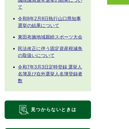
議院議員通常選挙の結果につい
て
令和8年2月8日執行山口県知事
選挙の結果について
東田布施地域親睦スポーツ大会
民法改正に伴う固定資産税減免
の取扱いについて
令和7年3月3日定時登録 選挙人
名簿及び在外選挙人名簿登録者
数
見つからないときは