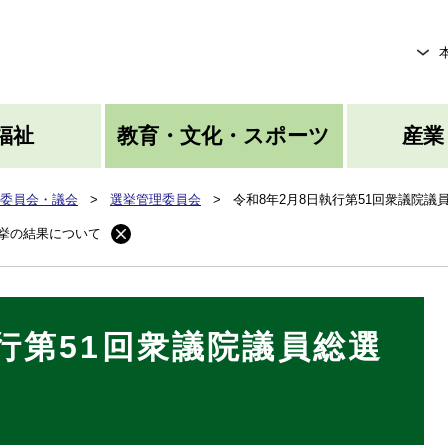
メニューを飛ばして本文へ
福祉
教育・文化・スポーツ
産業
委員会・議会
>
選挙管理委員会
>
令和8年2月8日執行第51回衆議院
選挙の結果について
執行第51回衆議院議員総選
て