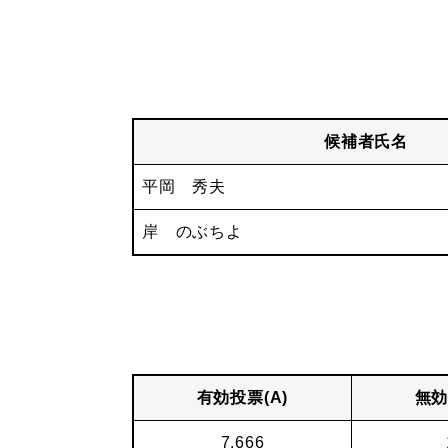
候補者氏名
平岡 秀夫
岸 のぶちよ
有効投票(A)
無効
7,666