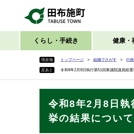
ペ
ー
ジ
の
先
頭
くらし・手続き
健康・
で
す
現在地
トップページ
>
組織でさがす
>
行政
。
足あと
令和8年2月8日執行第51回衆議院議員総
本
令和8年2月8日
文
挙の結果につい