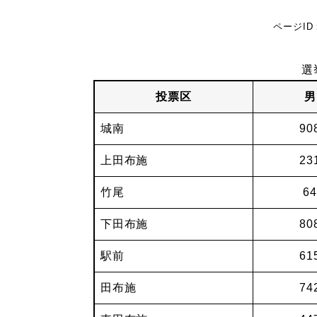
ページID：
選
投票区
男
城南
90
上田布施
23
竹尾
64
下田布施
80
駅前
61
田布施
74