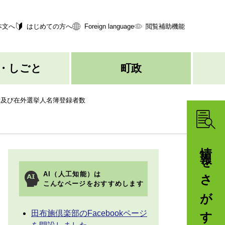
本文へ
はじめての方へ
Foreign language
閲覧補助機能
・しごと
町政
簿及び在外選挙人名簿登録者数
情報をさがす
AI（人工知能）は
こんなページをおすすめします
田布施倶楽部のFacebookページ