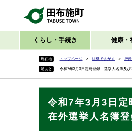
ペ
ー
ジ
の
先
頭
くらし・手続き
健康・
で
す
現在地
トップページ
>
組織でさがす
>
行政
。
足あと
令和7年3月3日定時登録 選挙人名簿及
本
令和7年3月3日
文
在外選挙人名簿登