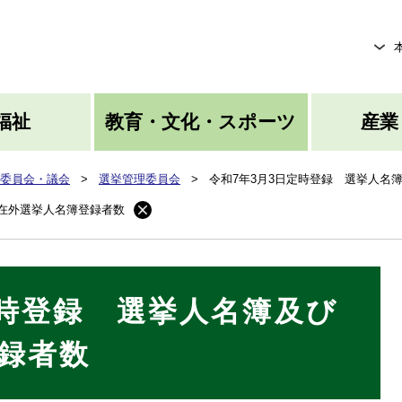
メニューを飛ばして本文へ
福祉
教育・文化・スポーツ
産業
委員会・議会
>
選挙管理委員会
>
令和7年3月3日定時登録 選挙人名
び在外選挙人名簿登録者数
定時登録 選挙人名簿及び
録者数