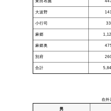
東田布施
44
大波野
14
小行司
33
麻郷
1,1
麻郷奥
47
別府
26
合計
5,8
在外
男