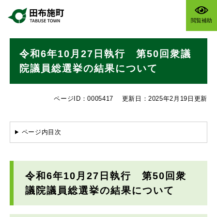
ペ
メニューを飛ばして本文へ
ー
閲覧補助
ジ
の
本
先
令和6年10月27日執行 第50回衆議
文
頭
で
院議員総選挙の結果について
す
。
ページID：0005417
更新日：2025年2月19日更新
ページ内目次
令和6年10月27日執行 第50回衆
議院議員総選挙の結果について