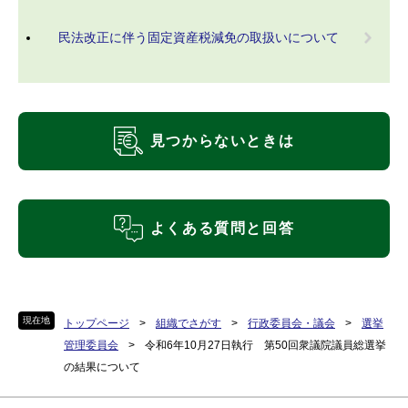
民法改正に伴う固定資産税減免の取扱いについて
見つからないときは
よくある質問と回答
現在地
トップページ
>
組織でさがす
>
行政委員会・議会
>
選挙
管理委員会
>
令和6年10月27日執行 第50回衆議院議員総選挙
の結果について