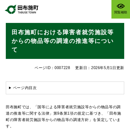
ペ
メニューを飛ばして本文へ
ー
閲覧補助
ジ
の
本
先
田布施町における障害者就労施設等
文
頭
で
からの物品等の調達の推進等につい
す
て
。
ページID：0007228
更新日：2026年5月1日更新
ページ内目次
田布施町では、「国等による障害者就労施設等からの物品等の調
達の推進等に関する法律」第9条第1項の規定に基づき、「田布施
町の障害者就労施設等からの物品等の調達方針」を策定していま
す。