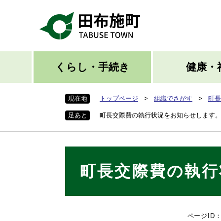
ペ
ー
ジ
の
先
頭
くらし・手続き
健康・
で
す
現在地
トップページ
>
組織でさがす
>
町長
。
足あと
町長交際費の執行状況をお知らせします
本
町長交際費の執行
文
ページID：0