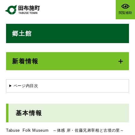
ペ
メニューを飛ばして本文へ
ー
閲覧補助
ジ
の
本
先
郷土館
文
頭
で
す
。
新着情報
ページ内目次
基本情報
Tabuse Folk Museum ～体感 岸・佐藤兄弟宰相と古墳の里～