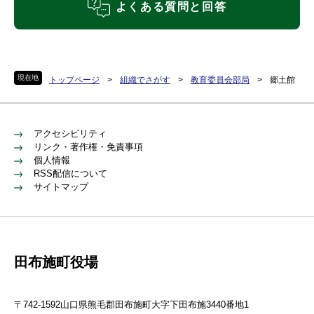
よくある質問と回答
現在地
トップページ
>
組織でさがす
>
教育委員会部局
>
郷土館
アクセシビリティ
リンク・著作権・免責事項
個人情報
RSS配信について
サイトマップ
田布施町役場
〒742-1592山口県熊毛郡田布施町大字下田布施3440番地1