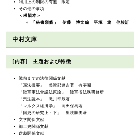
利用上の制限の有無 限定
その他の事項
＜稀覯本＞
「秘書類纂」 伊藤 博文編 平塚 篤 他校訂
中村文庫
[内容] 主題および特徴
戦前までの法律関係文献
「憲法撮要」 美濃部達吉著 有斐閣
「陸軍軍法會議法原論」 陸軍省法務研修所
「刑法読本」 滝川幸辰著
「マルクス経済学」 高田保馬著
「国史の研究上・下」 里枝勝美著
文学関係文献
郷土史関係文献
盆栽関係文献