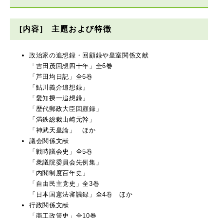
[内容] 主題および特徴
政治家の追想録・回顧録や皇室関係文献
「吉田茂回想四十年」全6巻
「芦田均日記」全6巻
「鮎川義介追想録」
「愛知揆一追想録」
「歴代郵政大臣回顧録」
「満鉄総裁山崎元幹」
「神武天皇論」 ほか
議会関係文献
「戦時議会史」全5巻
「衆議院委員会先例集」
「内閣制度百年史」
「自由民主党史」全3巻
「日本国憲法審議録」全4巻 ほか
行政関係文献
「商工政策史」全10巻