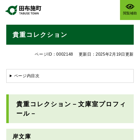
ペ
メニューを飛ばして本文へ
ー
閲覧補助
ジ
の
本
先
貴重コレクション
文
頭
で
す
ページID：0002148
更新日：2025年2月19日更新
。
ページ内目次
貴重コレクション－文庫室プロフィ
ール－
岸文庫