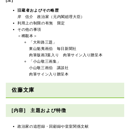
[注]
旧蔵者およびその略歴
岸 信介 政治家（元内閣総理大臣）
利用上の制限の有無 限定
その他の事項
＜稀覯本＞
「大和路三題」
東山魁夷画伯 毎日新聞社
肉筆版画3葉入り 肉筆サイン入り贈呈本
「小山敬三画集」
小山敬三画伯 講談社
肉筆サイン入り贈呈本
佐藤文庫
[内容] 主題および特徴
政治家の追想録・回顧録や皇室関係文献