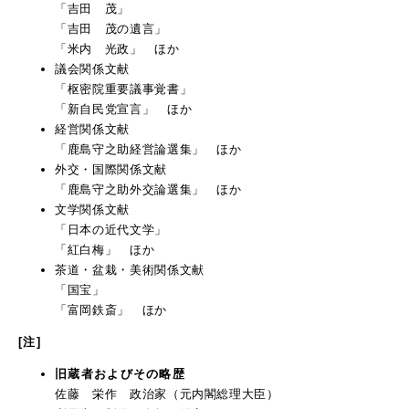
「吉田 茂」
「吉田 茂の遺言」
「米内 光政」 ほか
議会関係文献
「枢密院重要議事覚書」
「新自民党宣言」 ほか
経営関係文献
「鹿島守之助経営論選集」 ほか
外交・国際関係文献
「鹿島守之助外交論選集」 ほか
文学関係文献
「日本の近代文学」
「紅白梅」 ほか
茶道・盆栽・美術関係文献
「国宝」
「富岡鉄斎」 ほか
[注]
旧蔵者およびその略歴
佐藤 栄作 政治家（元内閣総理大臣）