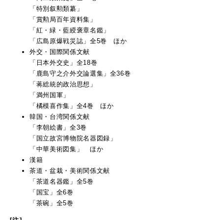
「特別叙勲類纂」
「賞勲局百年資料集」
「紅・緑・藍綬褒章名鑑」
「広島原爆戦災誌」全5巻 ほか
外交・国際関係文献
「日本外交史」全18巻
「鹿島守之介外交論選集」全36巻
「蒋総統的政治思想」
「満州国軍」
「橘模喜作集」全4巻 ほか
韓国・台湾関係文献
「李朝絵書」全3巻
「国立故宮博物院名器図録」
「中華美術図集」 ほか
漢籍
茶道・盆栽・美術関係文献
「茶道名器鑑」全5巻
「国宝」全6巻
「茶碗」全5巻