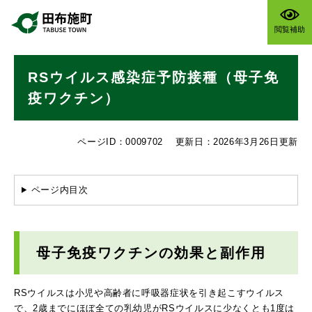
ペ
メニューを飛ばして本文へ
ー
閲覧補助
ジ
の
本
先
RSウイルス感染症予防接種（母子免
文
頭
で
疫ワクチン）
す
。
ページID：0009702
更新日：2026年3月26日更新
ページ内目次
母子免疫ワクチンの効果と副作用
RSウイルスは小児や高齢者に呼吸器症状を引き起こすウイルス
で、2歳までにほぼ全ての乳幼児がRSウイルスに少なくとも1度は