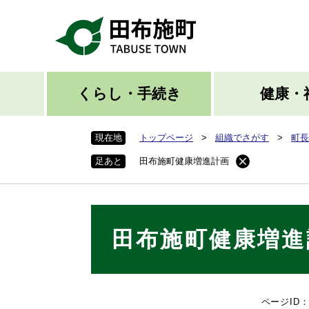
ペ
ー
ジ
の
先
頭
くらし・手続き
健康・
で
す
現在地
トップページ
>
組織でさがす
>
町長
。
足あと
田布施町健康増進計画
本
田布施町健康増進
文
ページID：0