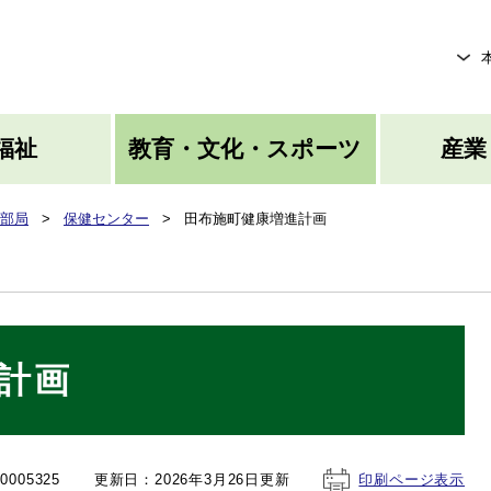
メニューを飛ばして本文へ
福祉
教育・文化・スポーツ
産業
部局
>
保健センター
>
田布施町健康増進計画
計画
005325
更新日：2026年3月26日更新
印刷ページ表示