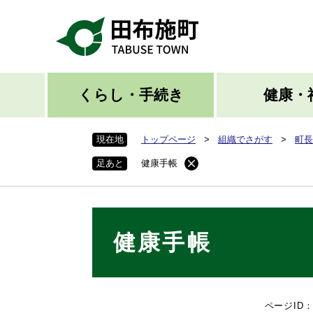
ペ
ー
ジ
の
先
頭
くらし・手続き
健康・
で
す
現在地
トップページ
>
組織でさがす
>
町長
。
足あと
健康手帳
本
健康手帳
文
ページID：0