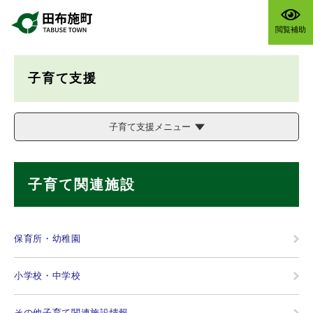
ペ
メニューを飛ばして本文へ
ー
閲覧補助
ジ
の
先
子育て支援
頭
で
す
。
子育て支援メニュー
本
子育て関連施設
文
保育所・幼稚園
小学校・中学校
その他子育て関連施設情報