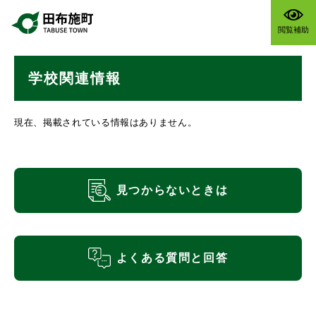
ペ
メニューを飛ばして本文へ
ー
閲覧補助
ジ
の
本
先
学校関連情報
文
頭
で
す
現在、掲載されている情報はありません。
。
見つからないときは
よくある質問と回答