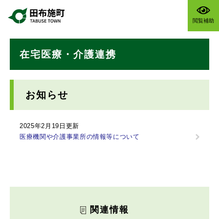
ペ
メニューを飛ばして本文へ
ー
閲覧補助
ジ
の
本
先
在宅医療・介護連携
文
頭
で
す
。
お知らせ
2025年2月19日更新
医療機関や介護事業所の情報等について
関連情報