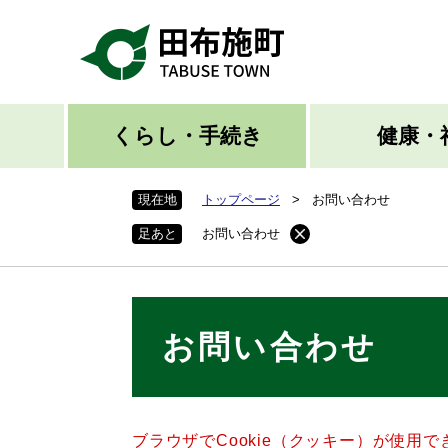
ペ
ー
ジ
の
先
頭
くらし・手続き
健康・
で
す
現在地
トップページ
>
お問い合わせ
。
足あと
お問い合わせ
本
お問い合わせ
文
ブラウザでCookie（クッキー）が使用