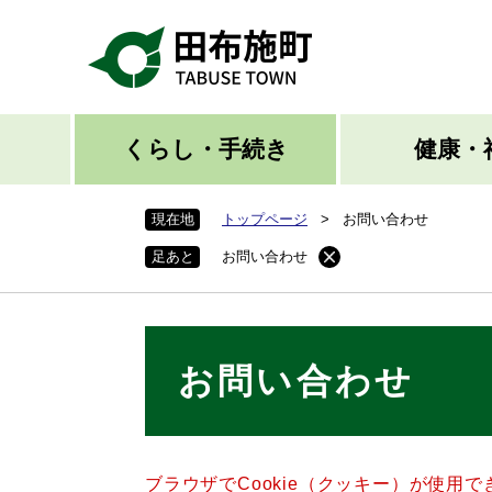
ペ
ー
ジ
の
先
頭
くらし・手続き
健康・
で
す
現在地
トップページ
>
お問い合わせ
。
足あと
お問い合わせ
本
お問い合わせ
文
ブラウザでCookie（クッキー）が使用