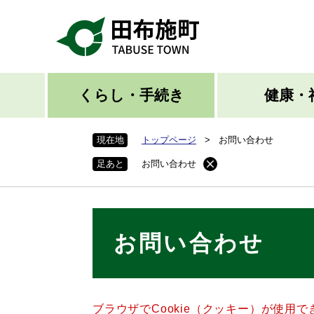
ペ
ー
ジ
の
先
頭
くらし・手続き
健康・
で
す
現在地
トップページ
>
お問い合わせ
。
足あと
お問い合わせ
本
お問い合わせ
文
ブラウザでCookie（クッキー）が使用