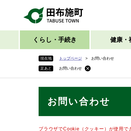
ペ
ー
ジ
の
先
頭
くらし・手続き
健康・
で
す
現在地
トップページ
>
お問い合わせ
。
足あと
お問い合わせ
本
お問い合わせ
文
ブラウザでCookie（クッキー）が使用